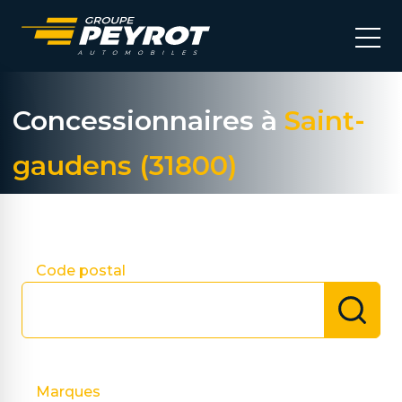
Concessionnaires à
Saint-
gaudens (31800)
Choisir ma concession
Code postal
Marques