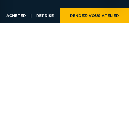
ACHETER
|
REPRISE
RENDEZ-VOUS ATELIER
SUIVEZ-NOUS
NOTRE GROUPE
NOS CONCESSIONS
NOS OFFRES
ACTUALITÉS