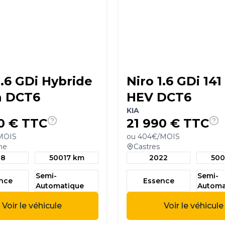
1.6 GDi Hybride
Niro 1.6 GDi 141
h DCT6
HEV DCT6
KIA
0
€ TTC
21 990
€ TTC
MOIS
ou
404
€/MOIS
ne
Castres
18
50017 km
2022
50
Semi-
Semi-
ence
Essence
Automatique
Automa
Voir le véhicule
Voir le véhicule