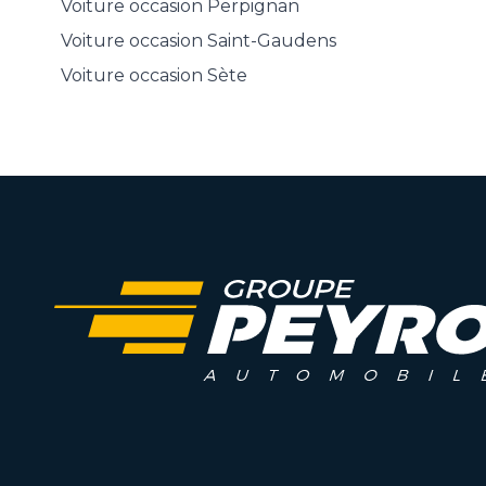
Voiture occasion
Perpignan
Voiture occasion
Saint-Gaudens
Voiture occasion
Sète