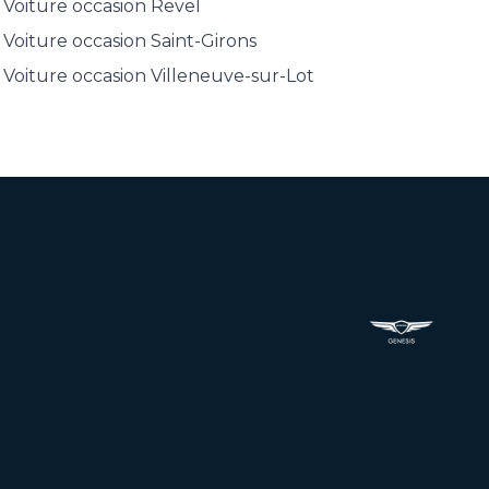
Voiture occasion
Revel
Voiture occasion
Saint-Girons
Voiture occasion
Villeneuve-sur-Lot