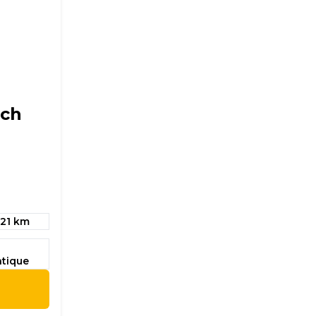
 ch
021 km
tique