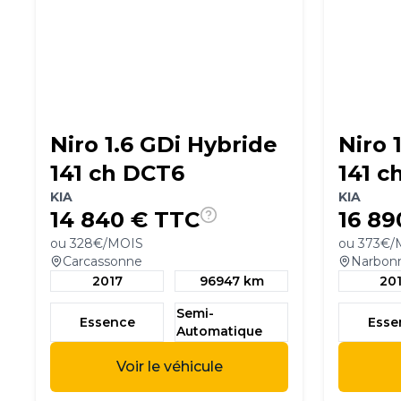
Niro 1.6 GDi Hybride
Niro 
141 ch DCT6
141 c
KIA
KIA
14 840
€ TTC
16 89
ou
328
€/MOIS
ou
373
€/
Carcassonne
Narbon
2017
96947 km
20
Semi-
Essence
Ess
Automatique
Voir le véhicule