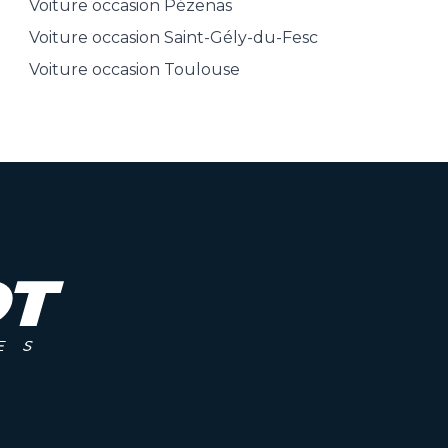
Voiture occasion
Pézenas
Voiture occasion
Saint-Gély-du-Fesc
Voiture occasion
Toulouse