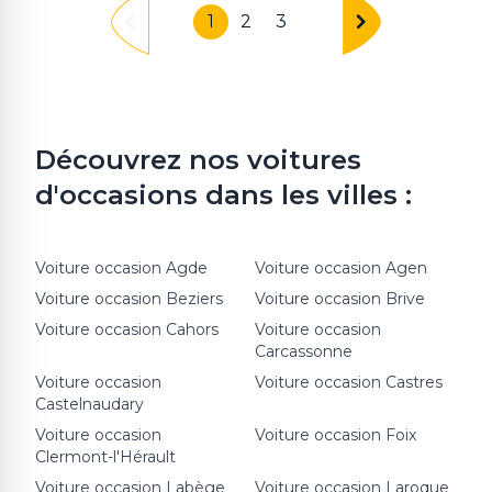
1
2
3
Découvrez nos voitures
d'occasions dans les villes :
Voiture occasion
Agde
Voiture occasion
Agen
Voiture occasion
Beziers
Voiture occasion
Brive
Voiture occasion
Cahors
Voiture occasion
Carcassonne
Voiture occasion
Voiture occasion
Castres
Castelnaudary
Voiture occasion
Voiture occasion
Foix
Clermont-l'Hérault
Voiture occasion
Labège
Voiture occasion
Laroque