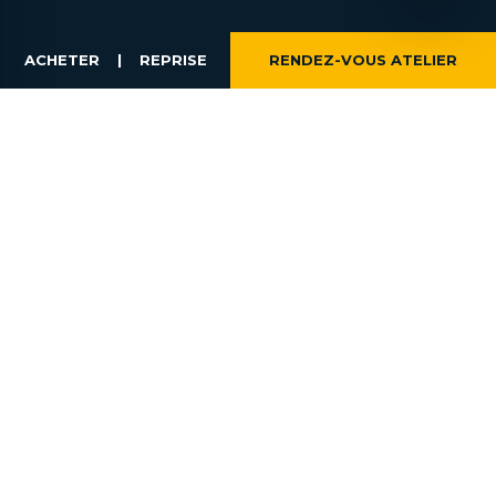
ACHETER
|
REPRISE
RENDEZ-VOUS ATELIER
SUIVEZ-NOUS
NOTRE GROUPE
NOS CONCESSIONS
NOS OFFRES
ACTUALITÉS