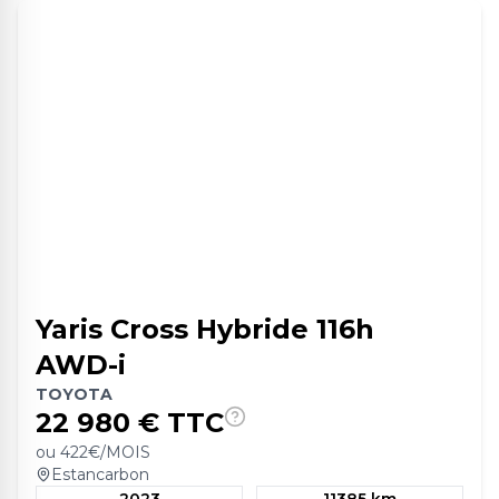
Yaris Cross Hybride 116h
AWD-i
TOYOTA
22 980
€ TTC
ou
422
€/MOIS
Estancarbon
2023
11385 km